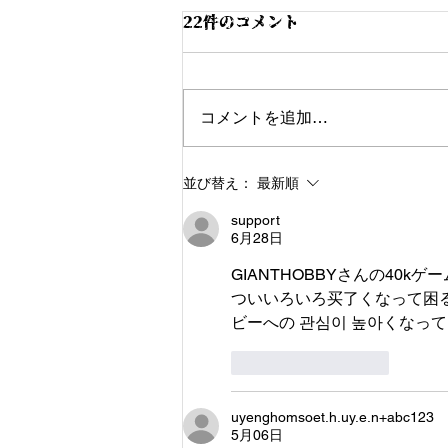
22件のコメント
コメントを追加…
2023/12/10/40k2000pゲー
並び替え：
最新順
ムデイ
support
6月28日
GIANTHOBBYさんの40
ついいろいろ买了くなって困る
ビーへの 관심이 높아くなっ
いいね！
返信
uyenghomsoet.h.uy.e.n+abc123
5月06日