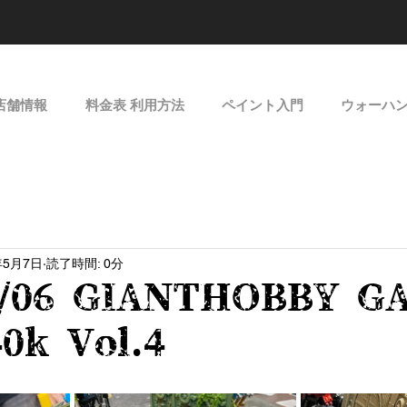
店舗情報
料金表 利用方法
ペイント入門
ウォーハ
年5月7日
読了時間: 0分
5/06 GIANTHOBBY G
0k Vol.4