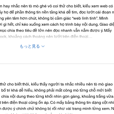
n hay nhắc nên tò mò ghé vô coi thử cho biết, kiểu xem web có 
ấy họ để phần thông tin nền tảng khá dễ tìm, đọc lướt cái đoạn n
g yên tâm hơn chút, không bị cảm giác “web linh tinh”. Mình 
 gì hết, chỉ kéo xuống xem cách họ trình bày nội dung. Giao di
 mục chia theo tiêu đề lớn nên đọc nhanh vẫn nắm được ý. Mấy 
block, khoảng cách thoáng nên lướt trên điện thoại…
もっと見る
thử cho biết thôi, kiểu thấy người ta nhắc nhiều nên tò mò giao 
ọ bố trí khá dễ hiểu, không phải mất công mò từng chỗ mới biết 
h chia nội dung theo từng khối nhìn gọn gàng, khoảng trắng vừa
 trên điện thoại cũng ổn áp. Có mấy bảng thông tin dạng cột nhì
ắm được ý chính chứ không bị rối như vài trang mình từng xem. N