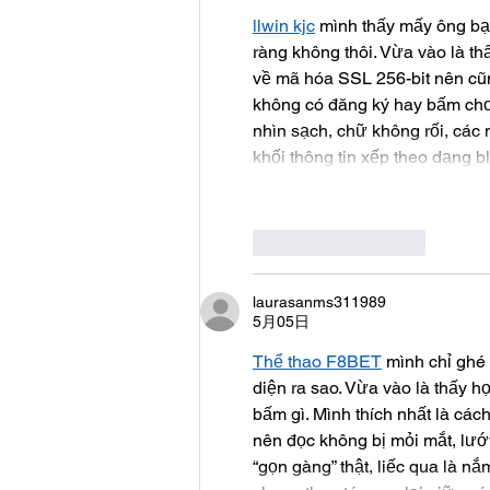
llwin kjc
 mình thấy mấy ông bạ
ràng không thôi. Vừa vào là th
về mã hóa SSL 256-bit nên cũn
không có đăng ký hay bấm chơi
nhìn sạch, chữ không rối, các
khối thông tin xếp theo dạng 
いいね！
返信
laurasanms311989
5月05日
Thể thao F8BET
 mình chỉ ghé 
diện ra sao. Vừa vào là thấy h
bấm gì. Mình thích nhất là các
nên đọc không bị mỏi mắt, lướt
“gọn gàng” thật, liếc qua là n