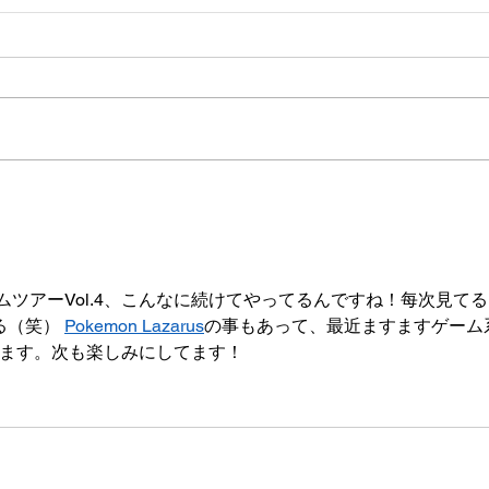
2023/12/09/40k1000pゲー
202
ムデイ
ムデ
kゲームツアーVol.4、こんなに続けてやってるんですね！每次見て
（笑） 
Pokemon Lazarus
の事もあって、最近ますますゲーム
てます。次も楽しみにしてます！