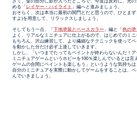
さて、金の部分に影が入ったところで、今度は反対に、光の
める「
レイヤー・ハイライト
」編へと進みましょう。
おそらく、次は本当に最初の関門とだと思うので、ひとまず
すよ)を用意して、リラックスしましょう。
そしてもう一点、「
下地塗装とベースカラー
」編と「
色の塗
よく、リアルなミニチュアに仕上がるので、はじめてのミニ
もちろん、沢山練習して、より繊細なテクニックを使ってペ
を動かした分だけ必ず上達していきます。
しかし、「いつまでたってもペイントが終わらないんだ！ア
ミニチュアゲームというホビーを100％楽しんでいるとは
ゲームの合間にペイントも楽しもう」というような気持ちは
自分のミニチュアを実際に動かしてゲームをすることは、ペ
んでいきましょう。