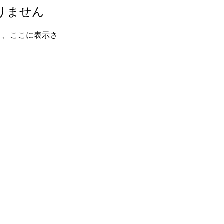
りません
と、ここに表示さ
0 馬場ビル2F Tel 03-5913-8911