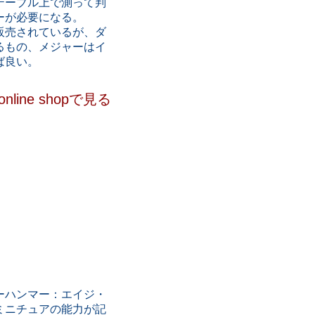
テーブル上で測って判
ーが必要になる。
販売されているが、ダ
るもの、メジャーはイ
ば良い。
ine shopで見る
ーハンマー：エイジ・
ミニチュアの能力が記