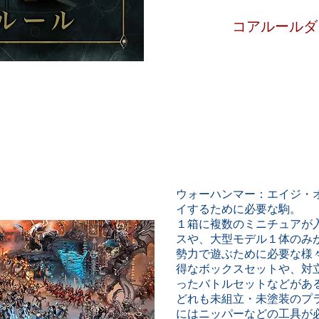
コアルールダ
ウォーハンマー：エイジ・
イするために必要な駒。
１箱に複数のミニチュアが
スや、大型モデル１体のみ
勢力で遊ぶために必要な様
得なボックスセットや、対
ったバトルセットなどがあ
どれも未組立・未塗装のプ
にはニッパーなどの工具が