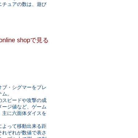
ニチュアの数は、遊び
。
ine shopで見る
オブ・シグマーをプレ
テム。
のスピードや攻撃の成
メージ値など、ゲーム
、主に六面体ダイスを
によって移動出来る距
それぞれが数値で表さ