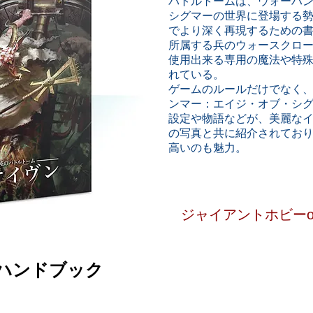
バトルトームは、ウォーハン
シグマーの世界に登場する
でより深く再現するための
所属する兵のウォースクロ
使用出来る専用の魔法や特
れている。
ゲームのルールだけでなく
ンマー：エイジ・オブ・シ
設定や物語などが、美麗な
の写真と共に紹介されてお
高いのも魅力。
ジャイアントホビーonl
ハンドブック