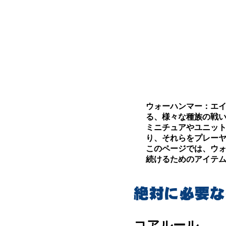
ゲームズワークショッ
竜が空を飛び、巨人が
ルが好きならAOSか
リリースされているミ
すが、そういうところ
書籍が日本語化されて
ウォーハンマー：エイ
る、様々な種族の戦
ミニチュアやユニット
り、それらをプレー
このページでは、ウ
続けるためのアイテ
絶対に必要な