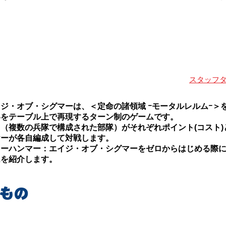
プのメインコンテンツの一つそれがウォーハンマーAOS
大地を闊歩するような世界の大戦を再現できるミニチュアゲームな
らウォーハンマーを始めることをお勧めします。
ニチュアはとんでもなく多く、自分のお気に入りの軍勢を決めるの
から楽しめちゃいます。
いるのでそういった部分でも始めやすいコンテンツになります。
スタッフタ
ジ・オブ・シグマーは、＜定命の諸領域 ｰモータルレルムｰ＞
いをテーブル上で再現するターン制のゲームです。
（複数の兵隊で構成された部隊）がそれぞれポイント(コスト)
ヤーが各自編成して対戦します。
ォーハンマー：エイジ・オブ・シグマーをゼロからはじめる際
ムを紹介します。
もの