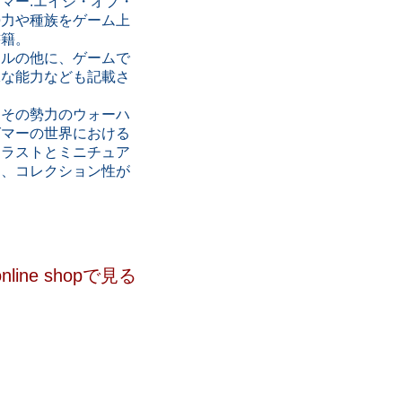
マー:エイジ・オブ・
勢力や種族をゲーム上
書籍。
ールの他に、ゲームで
殊な能力なども記載さ
、その勢力のウォーハ
グマーの世界における
イラストとミニチュア
り、コレクション性が
ine shopで見る