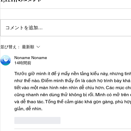
1,121件のコメント
コメントを追加…
2023/12/10/40k2000pゲー
2023/12/
並び替え：
最新順
ムデイ
ムデイ
Noname Noname
14時間前
Trước giờ mình ít để ý mấy nền tảng kiểu này, nhưng tìn
như thế nào. Điểm mình thấy ổn là cách họ trình bày khá
tiết vào một màn hình nên nhìn dễ chịu hơn. Các mục chí
cũng nhanh nên dùng thử không bị rối. Mình có mở trên đ
và dễ thao tác. Tổng thể cảm giác khá gọn gàng, phù hợp
giản, dễ nhìn.
いいね！
返信