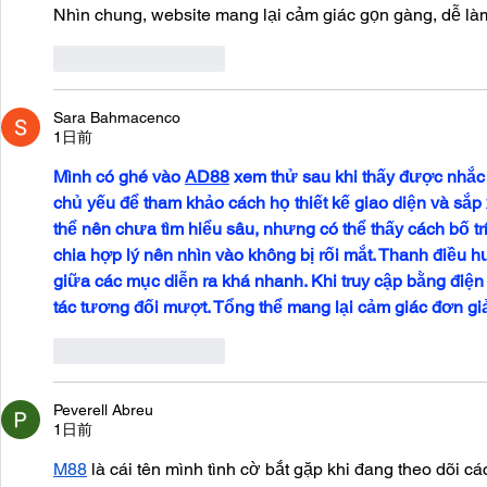
Nhìn chung, website mang lại cảm giác gọn gàng, dễ làm
いいね！
返信
Sara Bahmacenco
1日前
Mình có ghé vào 
AD88
 xem thử sau khi thấy được nhắc 
chủ yếu để tham khảo cách họ thiết kế giao diện và sắp 
thể nên chưa tìm hiểu sâu, nhưng có thể thấy cách bố tr
chia hợp lý nên nhìn vào không bị rối mắt. Thanh điều hư
giữa các mục diễn ra khá nhanh. Khi truy cập bằng điện 
tác tương đối mượt. Tổng thể mang lại cảm giác đơn gi
いいね！
返信
Peverell Abreu
1日前
M88
 là cái tên mình tình cờ bắt gặp khi đang theo dõi cá