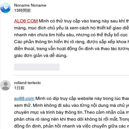
Noname Noname
15時間前
ALO8 COM
 Mình có thử truy cập vào trang này sau khi 
mạng, mục đích chủ yếu là xem cách họ thiết kế giao diệ
nhanh nên chưa tìm hiểu sâu, nhưng có thể thấy bố cục kh
Các phần thông tin hiển thị rõ ràng, được sắp xếp khoa 
điện thoại, trang vẫn hoạt động ổn định và thao tác tươ
giác đơn giản và dễ dùng.
いいね！
返信
rolland terlecki
1日前
ao88.com
 Mình có dịp truy cập website này trong lúc th
xem thử. Mình không đi sâu vào từng nội dung mà chủ yế
chuyên mục và trình bày thông tin. Theo cảm nhận của 
phân chia rõ ràng nên khi theo dõi không bị rối mắt. Tron
động ổn định, phản hồi nhanh và việc chuyển giữa các mụ