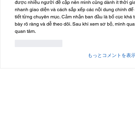
được nhiều người đề cập nên mình cũng dành ít thời gi
nhanh giao diện và cách sắp xếp các nội dung chính để c
tiết từng chuyên mục. Cảm nhận ban đầu là bố cục khá tr
bày rõ ràng và dễ theo dõi. Sau khi xem sơ bộ, mình qua
quan tâm.
いいね！
返信
もっとコメントを表
会社概要
プライバシーポリシー
© 2010 GIANTHOBBY INC. All Rights Reserved.