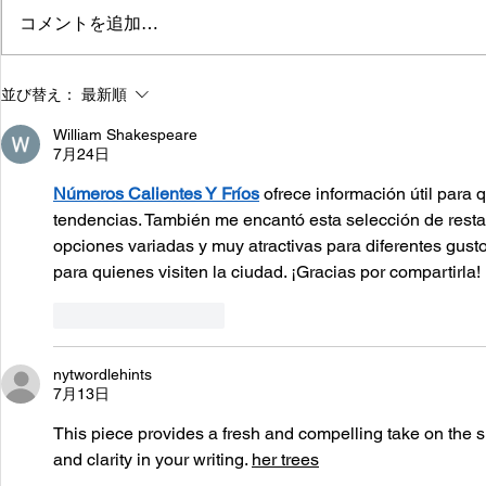
コメントを追加…
2023/12/10/40k2000pゲー
2023/12/
並び替え：
最新順
ムデイ
ムデイ
William Shakespeare
7月24日
Números Calientes Y Fríos
 ofrece información útil para 
tendencias. También me encantó esta selección de rest
opciones variadas y muy atractivas para diferentes gusto
para quienes visiten la ciudad. ¡Gracias por compartirla!
いいね！
返信
nytwordlehints
7月13日
This piece provides a fresh and compelling take on the su
and clarity in your writing. 
her trees