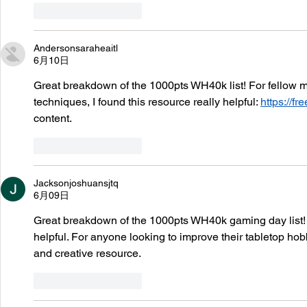
いいね！
返信
Andersonsaraheaitl
6月10日
Great breakdown of the 1000pts WH40k list! For fellow mi
techniques, I found this resource really helpful: 
https://fr
content.
いいね！
返信
Jacksonjoshuansjtq
6月09日
Great breakdown of the 1000pts WH40k gaming day list! 
helpful. For anyone looking to improve their tabletop hobb
and creative resource.
いいね！
返信