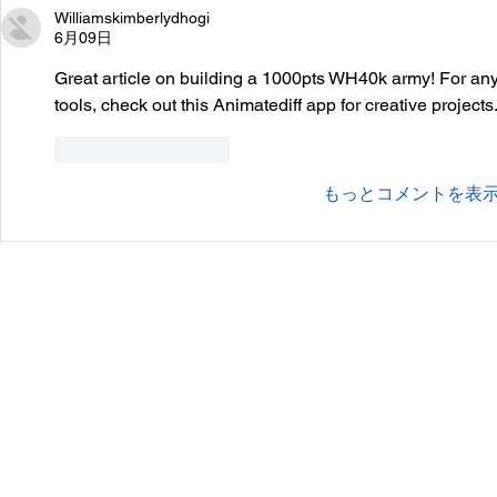
Williamskimberlydhogi
6月09日
Great article on building a 1000pts WH40k army! For any
tools, check out this Animatediff app for creative projects
いいね！
返信
もっとコメントを表
会社概要
プライバシーポリシー
© 2010 GIANTHOBBY INC. All Rights Reserved.