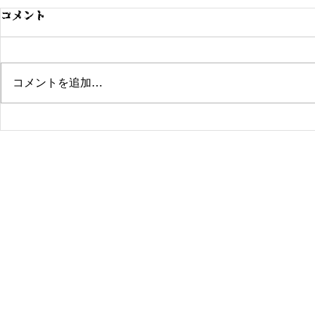
コメント
コメントを追加…
2023/12/10/40k2000pゲー
2023/12/
ムデイ
ムデイ
会社概要
プライバシーポリシー
© 2010 GIANTHOBBY INC. All Rights Reserved.