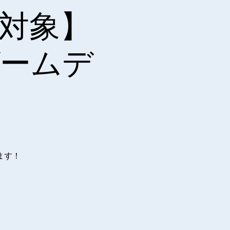
X対象】
ゲームデ
ます！