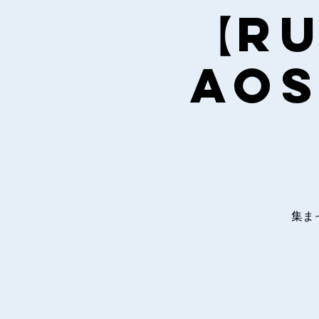
【RU
AoS
集ま