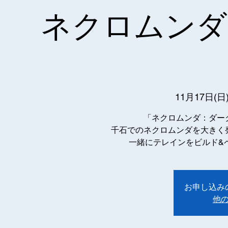
ネクロムンダ
11月17日(日
「ネクロムンダ：ダー
千石でのネクロムンダを大きく
一緒にテレインをビルド&
お申し込み
他