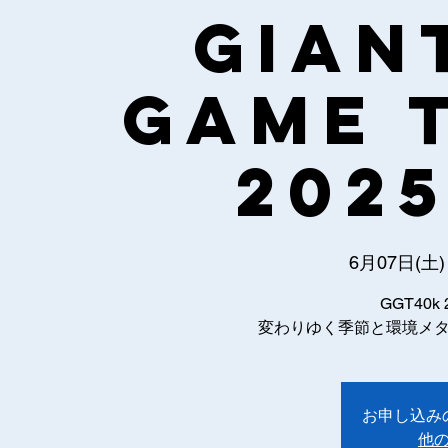
GIAN
GAME 
2025
6月07日(土)
GGT40k 
変わりゆく季節と環境メ
お申し込み
他