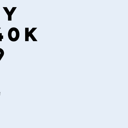
BY
40k
9
！