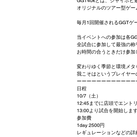
GGT40kとは、ジャイホ
オリジナルのツアー型ゲー
毎月1回開催されるGGT
当イベントへの参加は各G
全試合に参加して最強の称
お時間の合うときだけ参加
変わりゆく季節と環境メタ
我こそはというプレイヤー
ーーーーーーーーーーーー
日程
10/7（土）
12:45までに店頭でエン
13:00より試合を開始しま
参加費
1day 2500円
レギュレーションなどの詳