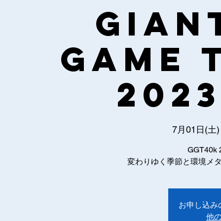
GIAN
GAME 
2023
7月01日(土)
GGT40k 
変わりゆく季節と環境メ
お申し込み
他