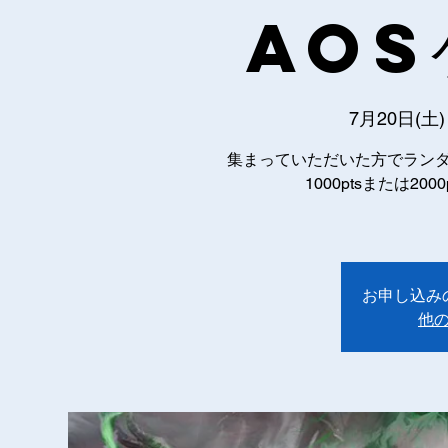
AoS
7月20日(土)
集まっていただいた方でランダ
1000ptsまたは2
お申し込み
他