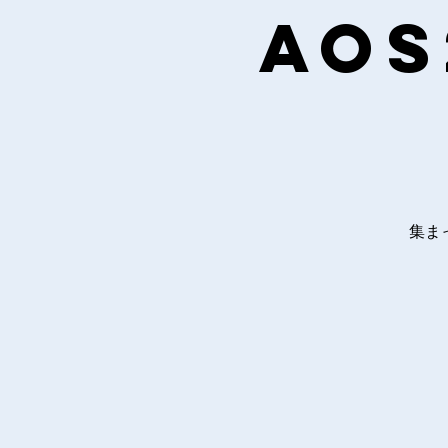
AoS
集ま