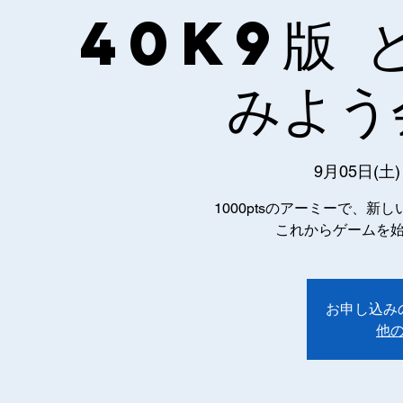
40k9版 
みよう
9月05日(土)
1000ptsのアーミーで、
これからゲームを
お申し込み
他