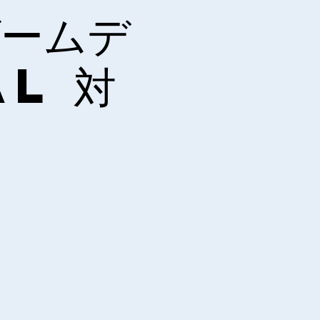
ゲームデ
l 対