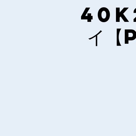
40k
イ【