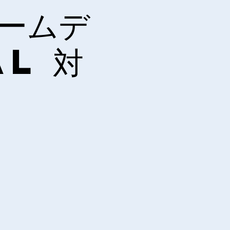
ゲームデ
l 対