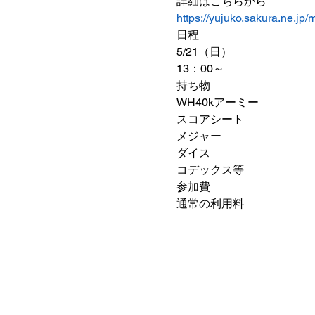
詳細はこちらから
https://yujuko.sakura.ne.jp
日程
5/21（日）
13：00～
持ち物
WH40kアーミー
スコアシート
メジャー
ダイス
コデックス等
参加費
通常の利用料