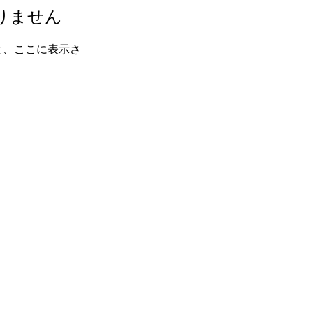
りません
と、ここに表示さ
0 馬場ビル2F Tel 03-5913-8911